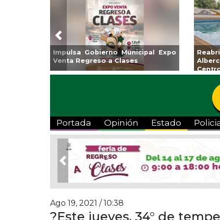
Previous
Impulsa Gobierno Municipal Expo
Reab
Venta Regreso a Clases
Albe
Centr
Portada
Opinión
Estado
Polici
Previous
Ago 19, 2021 / 10:38
?Este jueves, 34° de tempe