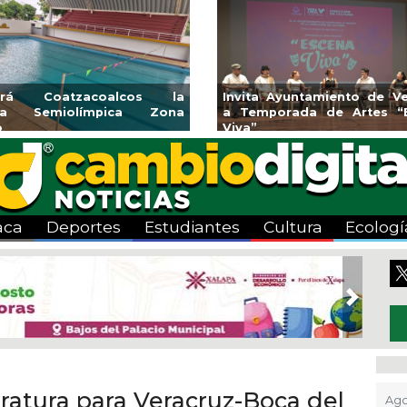
rirá Coatzacoalcos la
Invita Ayuntamiento de Ve
rca Semiolímpica Zona
a Temporada de Artes “
o
Viva”
aca
Deportes
Estudiantes
Cultura
Ecologí
Next
ratura para Veracruz-Boca del
Ago