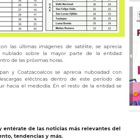
Ago
Pr
el 
Ago
Ma
abd
on las últimas imágenes de satélite, se aprecia
Ago
 nublado sobre la mayor parte de la entidad
Ay
Pre
ntro de las próximas horas.
esp
apan y Coatzacoalcos se aprecia nubosidad con
Ago
 descargas eléctricas dentro de este período de
Gob
bon
r hacia el mediodía. En el resto de la entidad se
Ago
Ca
y entérate de las noticias más relevantes del
iento, tendencias y más.