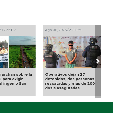
 / 2:36 PM
Ago 08, 2026 / 2:28 PM
Next
archan sobre la
Operativos dejan 27
0 para exigir
detenidos, dos personas
el ingenio San
rescatadas y más de 200
dosis aseguradas