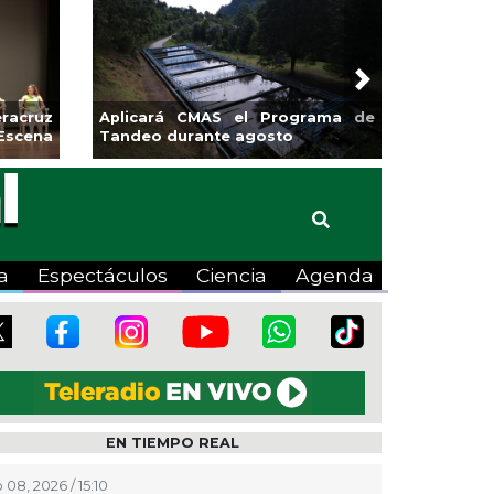
Next
racruz
Aplicará CMAS el Programa de
Escena
Tandeo durante agosto
a
Espectáculos
Ciencia
Agenda
EN TIEMPO REAL
 08, 2026 / 15:10