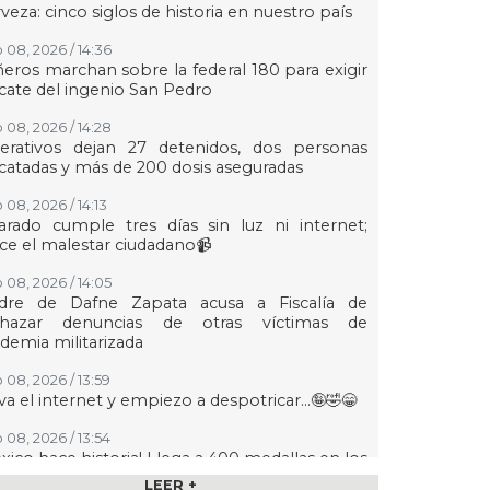
veza: cinco siglos de historia en nuestro país
 08, 2026 / 14:36
eros marchan sobre la federal 180 para exigir
cate del ingenio San Pedro
 08, 2026 / 14:28
erativos dejan 27 detenidos, dos personas
catadas y más de 200 dosis aseguradas
 08, 2026 / 14:13
arado cumple tres días sin luz ni internet;
ce el malestar ciudadano📹
 08, 2026 / 14:05
dre de Dafne Zapata acusa a Fiscalía de
chazar denuncias de otras víctimas de
demia militarizada
 08, 2026 / 13:59
va el internet y empiezo a despotricar...🤪🤣😁
 08, 2026 / 13:54
xico hace historia! Llega a 400 medallas en los
egos Centroamericanos 2026
LEER +