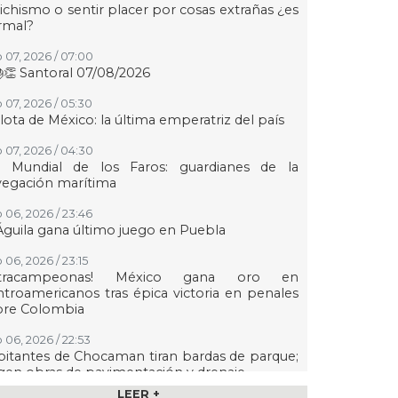
ichismo o sentir placer por cosas extrañas ¿es
rmal?
 07, 2026 / 07:00
👏 Santoral 07/08/2026
 07, 2026 / 05:30
lota de México: la última emperatriz del país
 07, 2026 / 04:30
a Mundial de los Faros: guardianes de la
vegación marítima
 06, 2026 / 23:46
Águila gana último juego en Puebla
 06, 2026 / 23:15
etracampeonas! México gana oro en
troamericanos tras épica victoria en penales
bre Colombia
 06, 2026 / 22:53
itantes de Chocaman tiran bardas de parque;
gen obras de pavimentación y drenaje
LEER +