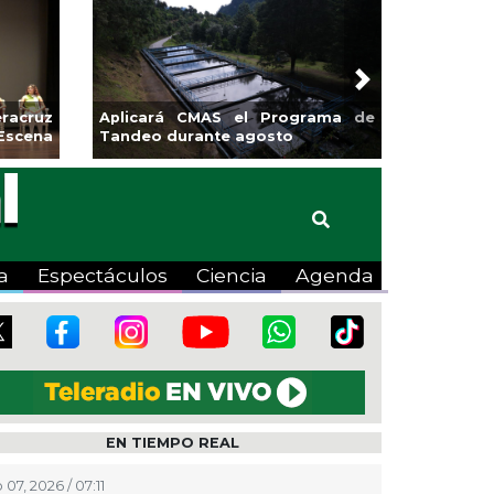
Next
racruz
Aplicará CMAS el Programa de
Escena
Tandeo durante agosto
a
Espectáculos
Ciencia
Agenda
EN TIEMPO REAL
07, 2026 / 07:11