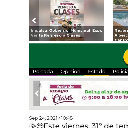
Previous
Impulsa Gobierno Municipal Expo
Reab
Venta Regreso a Clases
Albe
Centr
Portada
Opinión
Estado
Polici
Previous
Sep 24, 2021 / 10:48
🌞😎Este viernes, 31º de t