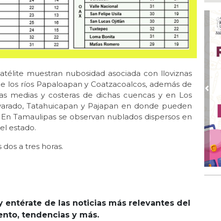
Ago
De
Me
res
Ago
Co
tel
atélite muestran nubosidad asociada con lloviznas
Ago
de los ríos Papaloapan y Coatzacoalcos, además de
Inv
Pre
as medias y costeras de dichas cuencas y en Los
Tem
Alvarado, Tatahuicapan y Pajapan en donde pueden
s. En Tamaulipas se observan nublados dispersos en
Ago
Go
el estado.
crí
inf
 dos a tres horas.
Ago
Des
pre
y entérate de las noticias más relevantes del
iento, tendencias y más.