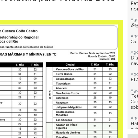
Fet
no
Ago
🎉
Ago
Car
Ago
Dí
na
Ago
El 
Ago
¡T
Cen
so
Ago
Hab
exi