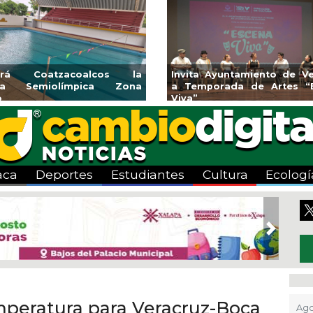
rirá Coatzacoalcos la
Invita Ayuntamiento de Ve
rca Semiolímpica Zona
a Temporada de Artes “
o
Viva”
aca
Deportes
Estudiantes
Cultura
Ecologí
Next
emperatura para Veracruz-Boca
Ago 