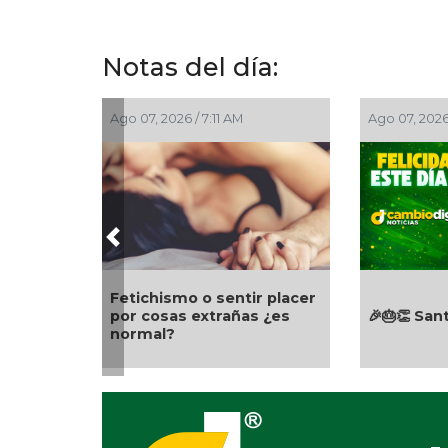
Notas del día:
Ago 07, 2026 / 7:11 AM
Ago 07, 2026
Previous
Fetichismo o sentir placer
por cosas extrañas ¿es
🎉🎂👏 San
normal?