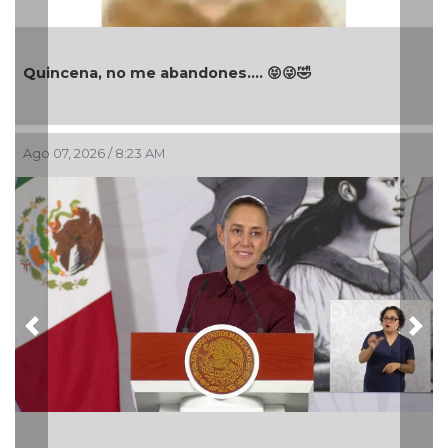
Quincena, no me abandones.... 😝😜🤣
Ago 07, 2026 / 8:23 AM
Previous
Nex