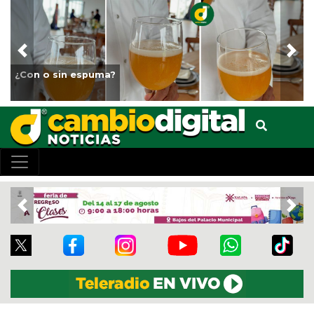
Previous
Nex
¿Con o sin espuma?
Previous
Nex