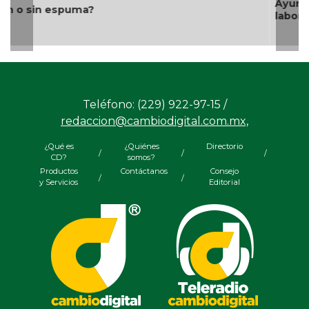
Ayuntamiento e ICATVER fortalecen capacitación
laboral en beneficio de las y los sanandrescanos
Teléfono: (229) 922-97-15 /
redaccion@cambiodigital.com.mx,
¿Qué es
¿Quiénes
Directorio
/
/
/
CD?
somos?
Productos
Contáctanos
Consejo
/
/
y Servicios
Editorial