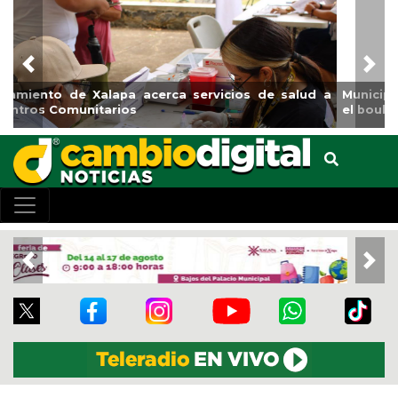
Previous
Nex
Municipio arrancará primera etapa de rehabilitación en
el boulevard 5 de febrero
Previous
Nex