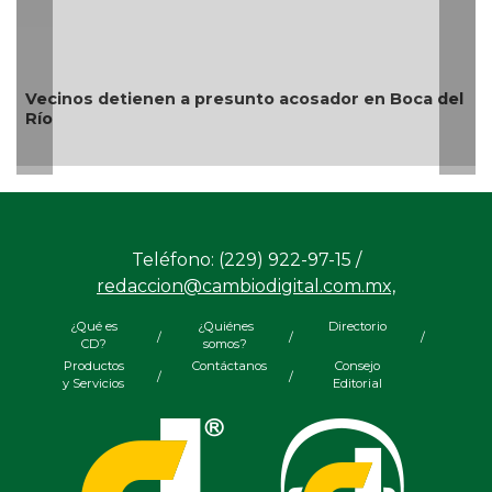
¿Con o sin espuma?
Teléfono: (229) 922-97-15 /
redaccion@cambiodigital.com.mx,
¿Qué es
¿Quiénes
Directorio
/
/
/
CD?
somos?
Productos
Contáctanos
Consejo
/
/
y Servicios
Editorial