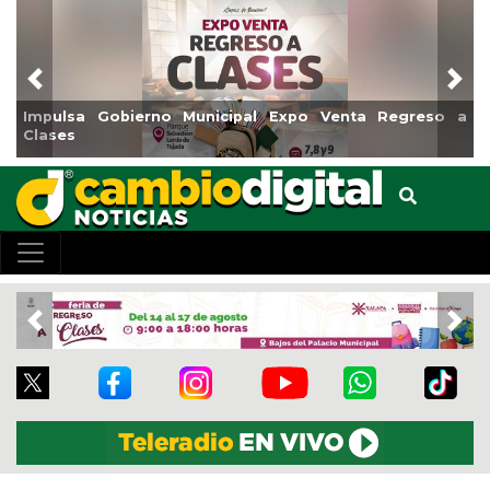
Previous
Nex
Reabrirá Coatzacoalcos la Alberca Semiolímpica Zona
Centro
Previous
Nex