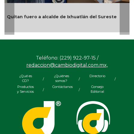
En Rincón de la Marquesa hubo retiro de árboles
por representar riesgos; no es tala ilegal
Teléfono: (229) 922-97-15 /
redaccion@cambiodigital.com.mx,
¿Qué es
¿Quiénes
Directorio
/
/
/
CD?
somos?
Productos
Contáctanos
Consejo
/
/
y Servicios
Editorial