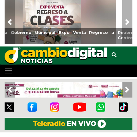
Previous
Nex
Reabrirá Coatzacoalcos la Alberca Semiolímpica Zona
Centro
Previous
Nex