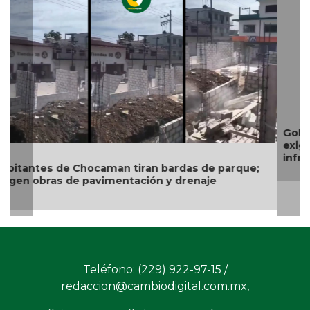
Gobierno de Boca del Río identifica puntos críticos,
exige a CAB soluciones definitivas a la
infraestructura hidráulica
Teléfono: (229) 922-97-15 /
redaccion@cambiodigital.com.mx,
¿Qué es
¿Quiénes
Directorio
/
/
/
CD?
somos?
Productos
Contáctanos
Consejo