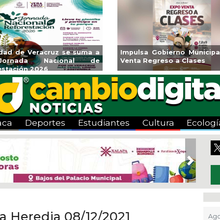
ará CMAS el Programa de
Guarniciones y banquetas 
o durante agosto
colonia El Mango en Pánuc
aca
Deportes
Estudiantes
Cultura
Ecologí
Next
a Heredia 08/12/2021
Ago