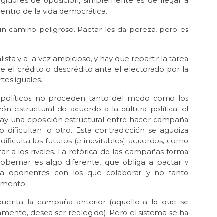
regidores de oposición, simplemente es de llegar a
entro de la vida democrática.
n camino peligroso. Pactar les da pereza, pero es
ta y a la vez ambicioso, y hay que repartir la tarea
el crédito o descrédito ante el electorado por la
tes iguales.
s políticos no proceden tanto del modo como los
ón estructural de acuerdo a la cultura política: el
ay una oposición estructural entre hacer campaña
 dificultan lo otro. Esta contradicción se agudiza
ficulta los futuros (e inevitables) acuerdos, como
r a los rivales. La retórica de las campañas forma
gobernar es algo diferente, que obliga a pactar y
ta oponentes con los que colaborar y no tanto
omento.
cuenta la campaña anterior (aquello a lo que se
amente, desea ser reelegido). Pero el sistema se ha