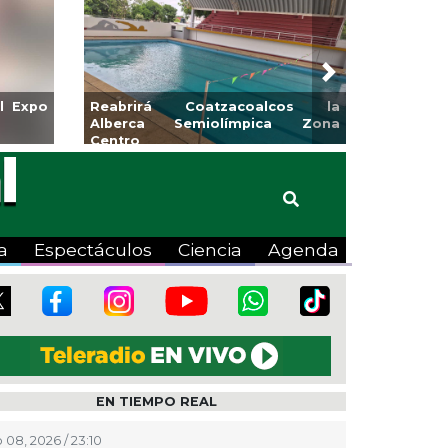
Next
para la
Emprendedores de Xalapa
o
exponen en Mercadito
Bicentenario
a
Espectáculos
Ciencia
Agenda
EN TIEMPO REAL
 08, 2026 / 23:10