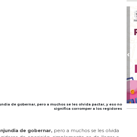
Boc
Ago
Lo
ame
Ago
La
Nac
Ago
Pre
¿C
Ago
Con
Ago
Re
en 
ndia de gobernar, pero a muchos se les olvida pactar, y eso no
significa corromper a los regidores
Ago
Cer
enjundia de gobernar,
pero a muchos se les olvida