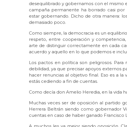
desequilibrado y gobernamos con el mismo esp
campaña permanente ha borrado casi por c
estar gobernando. Dicho de otra manera: l
demasiado poco.
Como siempre, la democracia es un equilibri
respeto, entre cooperación y competencia, en
arte de distinguir correctamente en cada 
acuerdo y aquello en lo que podemos e inc
Los pactos en política son peligrosos. Para
debilidad, ya que precisar apoyos externos p
hacer renuncias al objetivo final. Eso es a 
estás cediendo a fin de cuentas.
Como decía don Amelio Heredia, en la vida hay
Muchas veces ser de oposición al partido g
Herrera Beltrán siendo como gobernador Vic
cuentas en caso de haber ganado Francisco 
A muchos les va mejor siendo oposición. Cla