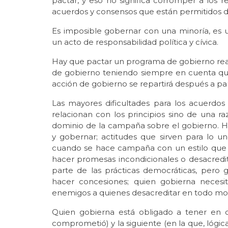
pactar, y eso no significa corromper a los 
acuerdos y consensos que están permitidos d
Es imposible gobernar con una minoría, es u
un acto de responsabilidad política y cívica.
Hay que pactar un programa de gobierno realis
de gobierno teniendo siempre en cuenta que 
acción de gobierno se repartirá después a par
Las mayores dificultades para los acuerdo
relacionan con los principios sino de una raz
dominio de la campaña sobre el gobierno. H
y gobernar; actitudes que sirven para lo uno
cuando se hace campaña con un estilo que di
hacer promesas incondicionales o desacredita
parte de las prácticas democráticas, pero 
hacer concesiones; quien gobierna necesi
enemigos a quienes desacreditar en todo m
Quien gobierna está obligado a tener en 
comprometió) y la siguiente (en la que, lógic