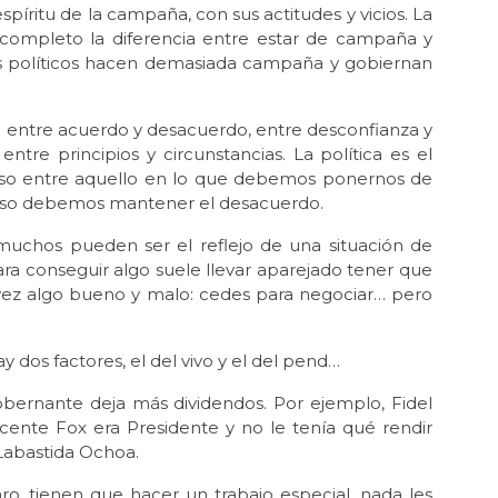
íritu de la campaña, con sus actitudes y vicios. La
ompleto la diferencia entre estar de campaña y
os políticos hacen demasiada campaña y gobiernan
o entre acuerdo y desacuerdo, entre desconfianza y
tre principios y circunstancias. La política es el
caso entre aquello en lo que debemos ponernos de
luso debemos mantener el desacuerdo.
 muchos pueden ser el reflejo de una situación de
ara conseguir algo suele llevar aparejado tener que
la vez algo bueno y malo: cedes para negociar… pero
 dos factores, el del vivo y el del pend…
obernante deja más dividendos. Por ejemplo, Fidel
ente Fox era Presidente y no le tenía qué rendir
Labastida Ochoa.
ro, tienen que hacer un trabajo especial, nada les