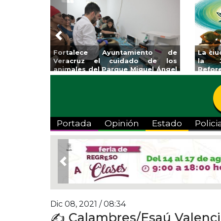
Previous
Invita Ayuntamiento de Veracruz
Aplic
a Temporada de Artes “Escena
Tande
Viva”
Portada
Opinión
Estado
Polici
Previous
Dic 08, 2021 / 08:34
✍️ Calambres/Esaú Valenci