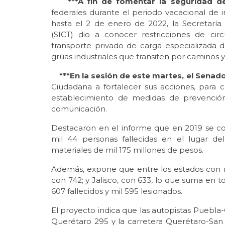
***A fin de fomentar la seguridad de
federales durante el periodo vacacional de
hasta el 2 de enero de 2022, la Secretaría
(SICT) dio a conocer restricciones de circ
transporte privado de carga especializada d
grúas industriales que transiten por caminos 
***En la sesión de este martes, el Senad
Ciudadana a fortalecer sus acciones, para
establecimiento de medidas de prevención
comunicación.
Destacaron en el informe que en 2019 se con
mil 44 personas fallecidas en el lugar de
materiales de mil 175 millones de pesos.
Además, expone que entre los estados con má
con 742; y Jalisco, con 633, lo que suma en t
607 fallecidos y mil 595 lesionados.
El proyecto indica que las autopistas Puebla
Querétaro 295 y la carretera Querétaro-San L