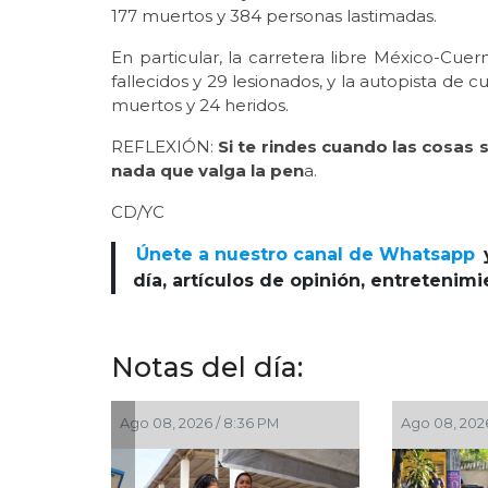
177 muertos y 384 personas lastimadas.
En particular, la carretera libre México-Cue
fallecidos y 29 lesionados, y la autopista de
muertos y 24 heridos.
REFLEXIÓN:
Si te rindes cuando las cosas 
nada que valga la pen
a.
CD/YC
Únete a nuestro canal de Whatsapp
día, artículos de opinión, entretenim
Notas del día:
00 PM
Ago 08, 2026 / 6:55 PM
Ago 08, 2026