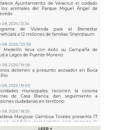
talece Ayuntamiento de Veracruz el cuidado
 los animales del Parque Miguel Ángel de
evedo
 08, 2026 / 21:34
ograma de Vivienda para el Bienestar
eficiará a 12 millones de familias: Sheinbaum
 08, 2026 / 20:36
F Medellín lleva con éxito su Campaña de
lud a Lagos de Puente Moreno
 08, 2026 / 19:06
cinos detienen a presunto acosador en Boca
 Río
 08, 2026 / 19:00
toridades municipales recorren la colonia
mas de Casa Blanca; dan seguimiento a
tiones ciudadanas en territorio
 08, 2026 / 18:55
aldesa Maryjose Gamboa Torales presenta 17
evos módulos comerciales para mejorar la
gen de las playas e impulsar la economía de
LEER +