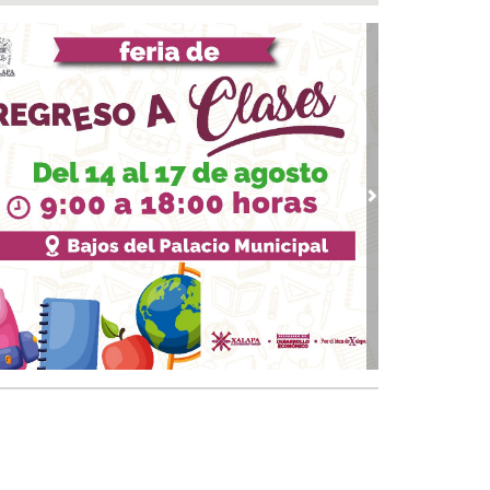
a del Río
 08, 2026 / 16:53
calizan una cartulina con mensajes
nazantes en Papantla!!!
 08, 2026 / 16:45
 ciudad de Veracruz se suma a la Jornada
ional de Reforestación 2026
 08, 2026 / 16:34
vious
Next
on o sin espuma?
 08, 2026 / 16:33
trol y confianza:la prueba de la seguridad
 08, 2026 / 15:34
sguarda Ayuntamiento de Veracruz a canino
situación de riesgo en zona norte de la ciudad
 08, 2026 / 15:10
veza: cinco siglos de historia en nuestro país