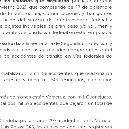
 los usuarios que circularán
por las carreteras
 invierno 2021, que comprende del 17 de diciembre
 de Infraestructura, Comunicaciones y Transportes
ulación del servicio de autotransporte federal y
e objetos indivisibles de gran peso y/o volumen y
y puentes de jurisdicción federal en esta temporada.
o exhortó
a la Secretaría de Seguridad Protección y
 coadyuvar con las autoridades competentes en el
 de accidentes de tránsito en vías federales de
tabilizaron 12 mil 56 accidentes, que ocasionaron
l siniestro y ocho mil 501 lesionados, con daños
s colisiones están Veracruz, con mil, Guanajuato,
otal dos mil 375 accidentes, que dejaron un total de
-Córdoba presentaron 297 incidentes, en la México-
uis Potosí 245, las cuales en conjunto registraron