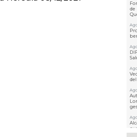
For
de
Qu
Ago
Pr
ben
Ago
DI
Sa
Ago
Ve
del
Ago
Au
Lo
ges
Ago
Alc
nu
ima